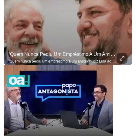
“Quem Nunca Pediu Um Empréstimo A Um Amigo?”, Diz Lula Ao Defender Seu Ex-Chefe De Gabinete
“Quem nunca pediu um empréstimo a um amigo?”, diz Lula ao defender seu ex-chefe de gabinete Marcola, que recebeu R$ 249 mil de uma empresa ligada a uma amiga de Lulinha. #OAntagonista Se você busca informação com credibilidade, inscreva-se agora e ative o