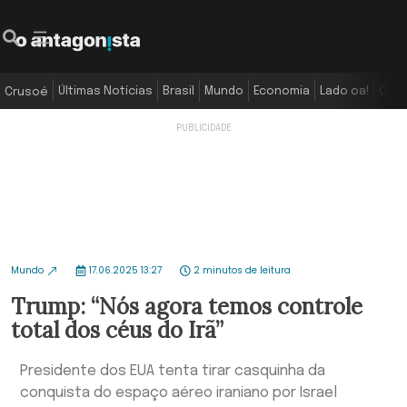
Últimas Notícias
Brasil
Mundo
Economia
Lado oa!
Colu
Crusoé
Mundo
17.06.2025 13:27
2 minutos de leitura
Trump: “Nós agora temos controle
total dos céus do Irã”
Presidente dos EUA tenta tirar casquinha da
conquista do espaço aéreo iraniano por Israel