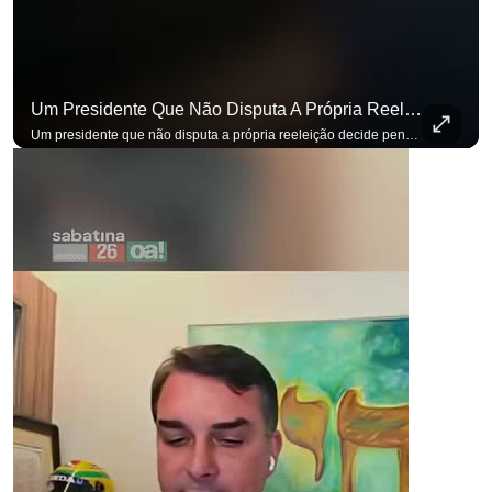
Um Presidente Que Não Disputa A Própria Reeleição Decide Pensando Em Quem Vem Depois.
Um presidente que não disputa a própria reeleição decide pensando em quem vem depois. Foi assim que Flávio Bolsonaro defendeu a PEC do fim da reeleição, primeira das medidas que citou para o ambiente de negócios. Se você busca informação com credibilidade, inscreva-se agora e ative o