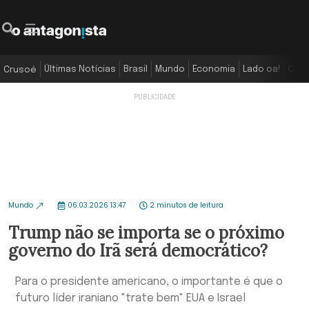
Últimas Notícias
Brasil
Mundo
Economia
Lado oa!
Colu
Crusoé
Mundo
06.03.2026 13:47
2 minutos de leitura
Trump não se importa se o próximo
governo do Irã será democrático?
Para o presidente americano, o importante é que o
futuro líder iraniano "trate bem" EUA e Israel