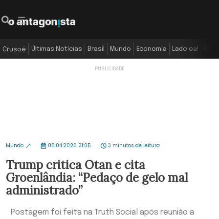
Últimas Notícias
Brasil
Mundo
Economia
Lado oa!
Colu
Crusoé
Mundo
08.04.2026 21:05
3 minutos de leitura
Trump critica Otan e cita
Groenlândia: “Pedaço de gelo mal
administrado”
Postagem foi feita na Truth Social após reunião a