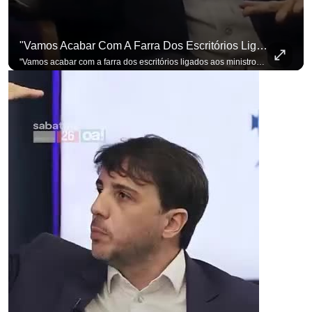
"Vamos Acabar Com A Farra Dos Escritórios Ligados Aos Ministros Do STF"
"Vamos acabar com a farra dos escritórios ligados aos ministros do STF". Essa foi a resposta de Renan Santos ao ser questionado sobre o Judiciário. Se você busca informação com credibilidade, inscreva-se agora e ative o