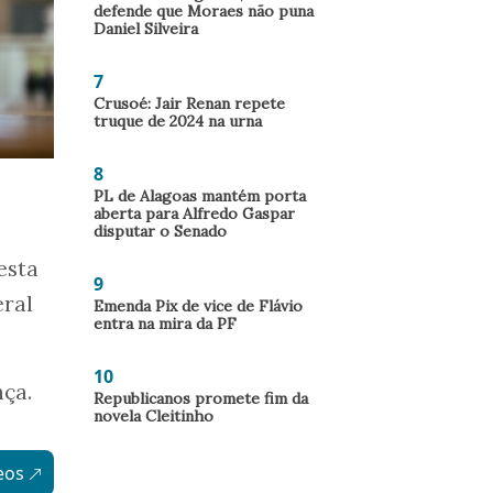
defende que Moraes não puna
Daniel Silveira
7
Crusoé: Jair Renan repete
truque de 2024 na urna
8
PL de Alagoas mantém porta
aberta para Alfredo Gaspar
disputar o Senado
esta
9
eral
Emenda Pix de vice de Flávio
entra na mira da PF
10
nça.
Republicanos promete fim da
novela Cleitinho
eos