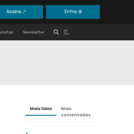
Assine
Entre
unistas
Newsletter
Mais lidas
Mais
Últimas
comentadas
notícias