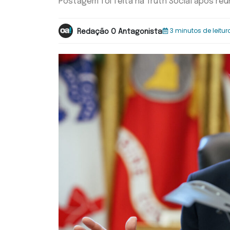
Postagem foi feita na Truth Social após re
3 minutos de leitur
Redação O Antagonista