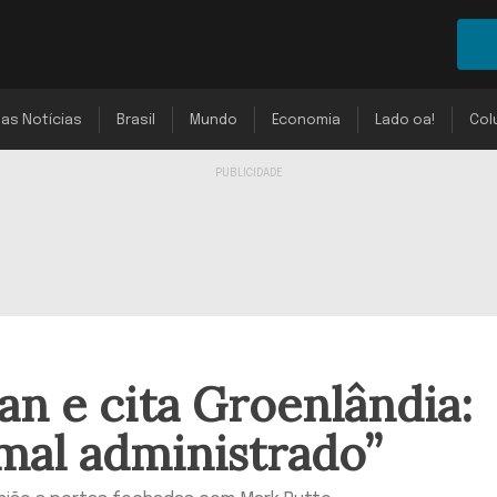
mas Notícias
Brasil
Mundo
Economia
Lado oa!
Col
an e cita Groenlândia:
mal administrado”