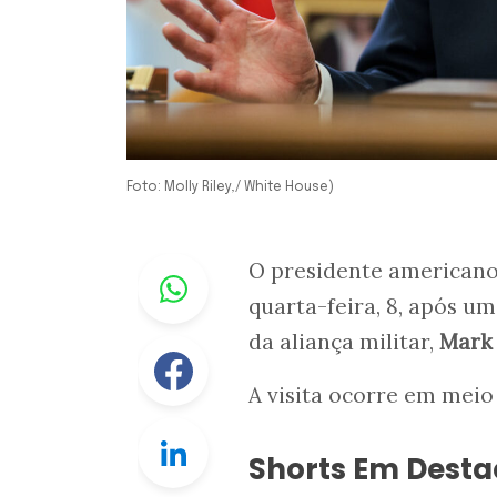
Foto: Molly Riley,/ White House)
Whastapp
O presidente american
quarta-feira, 8, após u
da aliança militar,
Mark 
Facebook
A visita ocorre em meio
Linkedin
Shorts Em Dest