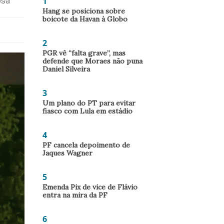
1
osa
Hang se posiciona sobre
boicote da Havan à Globo
2
PGR vê “falta grave”, mas
defende que Moraes não puna
Daniel Silveira
3
Um plano do PT para evitar
fiasco com Lula em estádio
4
PF cancela depoimento de
Jaques Wagner
5
Emenda Pix de vice de Flávio
entra na mira da PF
6