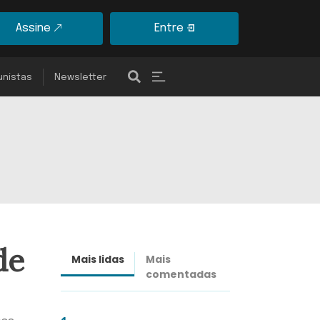
Assine
Entre
unistas
Newsletter
de
Mais lidas
Mais
Últimas
comentadas
notícias