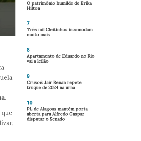
O patrimônio humilde de Erika
Hilton
7
Três mil Cleitinhos incomodam
muito mais
8
Apartamento de Eduardo no Rio
vai a leilão
ta
9
zuela
Crusoé: Jair Renan repete
truque de 2024 na urna
ua
.
10
PL de Alagoas mantém porta
 que
aberta para Alfredo Gaspar
disputar o Senado
ívar,