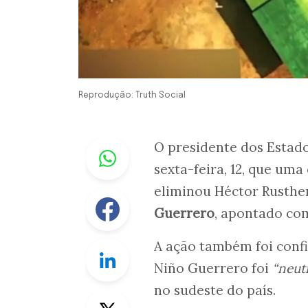
Reprodução: Truth Social
Whastapp
O presidente dos Estad
sexta-feira, 12, que u
eliminou Héctor Rusthe
Facebook
Guerrero
, apontado co
A ação também foi conf
Linkedin
Niño Guerrero foi
“neut
no sudeste do país.
Twitter