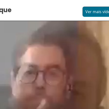
aque
Ver mais víd