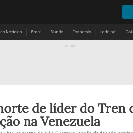
mas Notícias
Brasil
Mundo
Economia
Lado oa!
Col
orte de líder do Tren 
ção na Venezuela