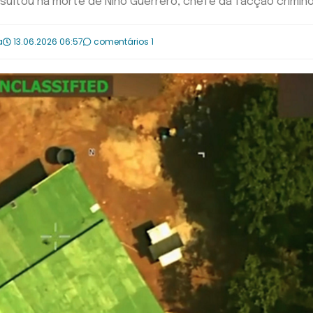
ultou na morte de Niño Guerrero, chefe da facção crimin
a
13.06.2026 06:57
comentários 1