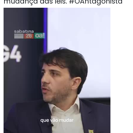
mudança das leis. #OAntagonista