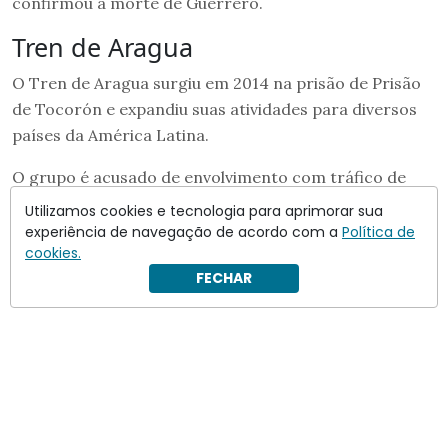
confirmou a morte de Guerrero.
Tren de Aragua
O Tren de Aragua surgiu em 2014 na prisão de Prisão
de Tocorón e expandiu suas atividades para diversos
países da América Latina.
O grupo é acusado de envolvimento com tráfico de
drogas, tráfico de pessoas, extorsão, sequestros,
Utilizamos cookies e tecnologia para aprimorar sua
assassinatos por encomenda, lavagem de dinheiro e
experiência de navegação de acordo com a
Política de
cookies.
mineração ilegal.
FECHAR