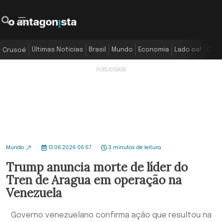
Últimas Notícias
Brasil
Mundo
Economia
Lado oa!
Colu
Crusoé
Mundo
13.06.2026 06:57
3 minutos de leitura
Trump anuncia morte de líder do
Tren de Aragua em operação na
Venezuela
Governo venezuelano confirma ação que resultou na