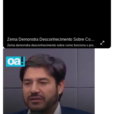
Zema Demonstra Desconhecimento Sobre Como Funciona O Processo De Mudança Das Leis. #OAntagonista
Zema demonstra desconhecimento sobre como funciona o processo de mudança das leis. #OAntagonista Se você busca informação com credibilidade, inscreva-se agora e ative o