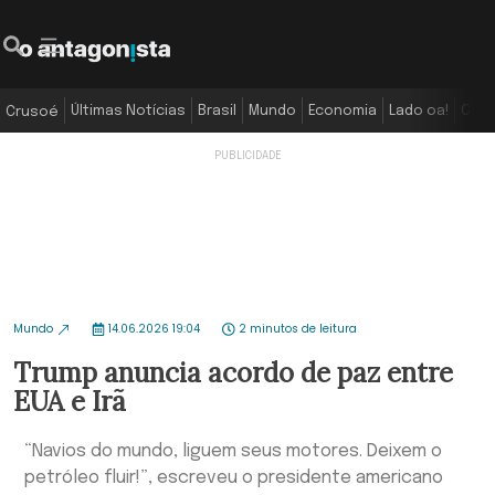
Últimas Notícias
Brasil
Mundo
Economia
Lado oa!
Colu
Crusoé
Mundo
14.06.2026 19:04
2 minutos de leitura
Trump anuncia acordo de paz entre
EUA e Irã
“Navios do mundo, liguem seus motores. Deixem o
petróleo fluir!”, escreveu o presidente americano