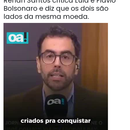
Renan Santos critica Lula e Flávio
Bolsonaro e diz que os dois são
lados da mesma moeda.