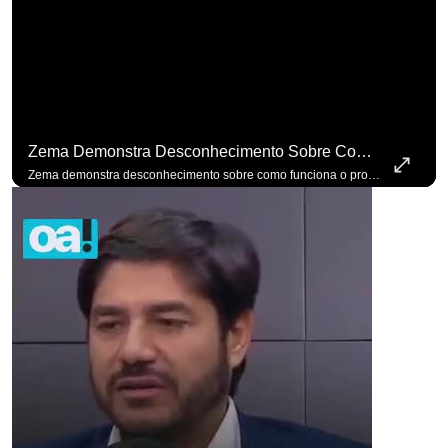
Zema Demonstra Desconhecimento Sobre Como Funciona O Processo De Mudança Das Leis. #OAntagonista
Zema demonstra desconhecimento sobre como funciona o processo de mudança das leis. #OAntagonista Se você busca informação com credibilidade, inscreva-se agora e ative o