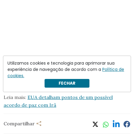
O anúncio ocorre após dias de sinais contraditórios:
Utilizamos cookies e tecnologia para aprimorar sua
primeiro, autoridades iranianas negaram qualquer
experiência de navegação de acordo com a
Política de
cookies.
definição final; depois, passaram a indicar que um
FECHAR
acordo estaria próximo.
Leia mais:
EUA detalham pontos de um possível
acordo de paz com Irã
Compartilhar