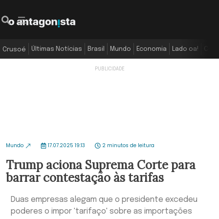
Últimas Notícias
Brasil
Mundo
Economia
Lado oa!
Colu
Crusoé
Mundo
17.07.2025 19:13
2 minutos de leitura
Trump aciona Suprema Corte para
barrar contestação às tarifas
Duas empresas alegam que o presidente excedeu
poderes o impor 'tarifaço' sobre as importações