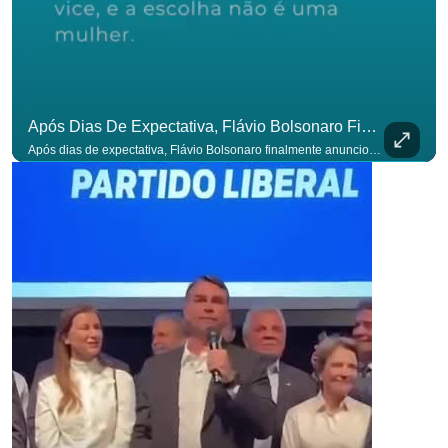
Após Dias De Expectativa, Flávio Bolsonaro Finalmente Anunciou Seu Vice. #OAntagonista
Após dias de expectativa, Flávio Bolsonaro finalmente anunciou seu vice. #OAntagonista Se você busca informação com credibilidade, inscreva-se agora e ative o