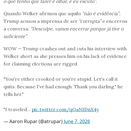
o que tenho que fazer é olhar, e eu escuto”
.
Quando Welker afirmou que aquilo
“não é evidência”
,
Trump acusou a imprensa de ser
“corrupta”
e encerrou
a conversa:
“Desculpe, vamos encerrar porque já tive o
suficiente”
.
WOW — Trump crashes out and cuts his interview with
Welker short as she presses him on his lack of evidence
for claiming elections are rigged
"You're either crooked or you're stupid. Let's call it
quits. Because I've had enough. Thank you darling," he
tells her."
"I traveled…
pic.twitter.com/qQaNIDnX4y
— Aaron Rupar (@atrupar)
June 7, 2026