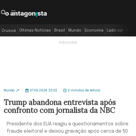
Últimas Notícias
Brasil
Mundo
Economia
Lado oa!
Colu
Crusoé
Mundo
07.06.2026 20:03
2 minutos de leitura
Trump abandona entrevista após
confronto com jornalista da NBC
Presidente dos EUA reagiu a questionamentos sobre
fraude eleitoral e deixou gravação após cerca de 50