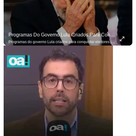
Programas Do Governo Lula Criados Para Conquistar Eleitores Já Não Têm Mais O Mesmo Efeito
para não perder nenhuma at
Programas do governo Lula criados para conquistar eleitores já não têm o mesmo efeito de campanhas anteriores. #OAntagonista Se você busca informação com credibilidade, inscreva-se agora e ative o