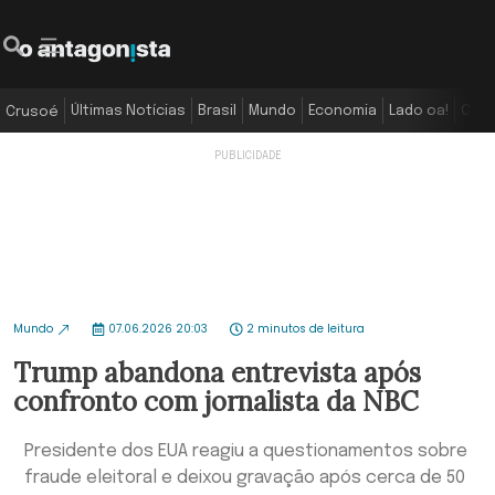
Últimas Notícias
Brasil
Mundo
Economia
Lado oa!
Colu
Crusoé
Mundo
07.06.2026 20:03
2 minutos de leitura
Trump abandona entrevista após
confronto com jornalista da NBC
Presidente dos EUA reagiu a questionamentos sobre
fraude eleitoral e deixou gravação após cerca de 50