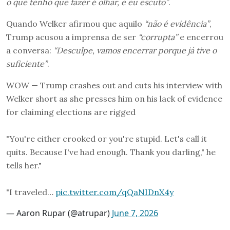
o que tenho que fazer é olhar, e eu escuto”
.
Quando Welker afirmou que aquilo
“não é evidência”
,
Trump acusou a imprensa de ser
“corrupta”
e encerrou
a conversa:
“Desculpe, vamos encerrar porque já tive o
suficiente”
.
WOW — Trump crashes out and cuts his interview with
Welker short as she presses him on his lack of evidence
for claiming elections are rigged
"You're either crooked or you're stupid. Let's call it
quits. Because I've had enough. Thank you darling," he
tells her."
"I traveled…
pic.twitter.com/qQaNIDnX4y
— Aaron Rupar (@atrupar)
June 7, 2026