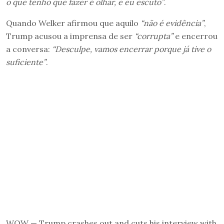
o que tenho que fazer é olhar, e eu escuto”
.
Quando Welker afirmou que aquilo
“não é evidência”
,
Trump acusou a imprensa de ser
“corrupta”
e encerrou
a conversa:
“Desculpe, vamos encerrar porque já tive o
suficiente”
.
WOW — Trump crashes out and cuts his interview with