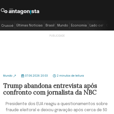
Últimas Notícias
Brasil
Mundo
Economia
Lado oa!
Colu
Crusoé
Mundo
07.06.2026 20:03
2 minutos de leitura
Trump abandona entrevista após
confronto com jornalista da NBC
Presidente dos EUA reagiu a questionamentos sobre
fraude eleitoral e deixou gravação após cerca de 50