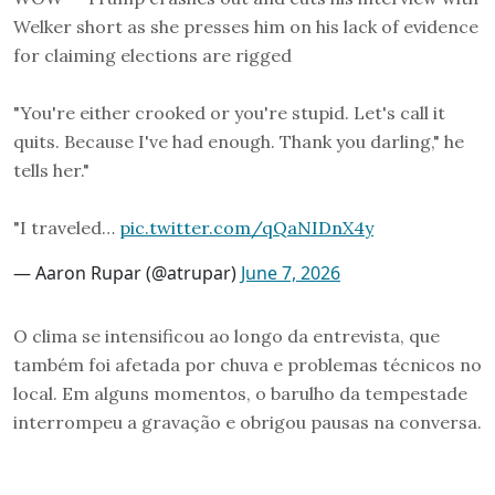
Welker short as she presses him on his lack of evidence
for claiming elections are rigged
"You're either crooked or you're stupid. Let's call it
quits. Because I've had enough. Thank you darling," he
tells her."
"I traveled…
pic.twitter.com/qQaNIDnX4y
— Aaron Rupar (@atrupar)
June 7, 2026
O clima se intensificou ao longo da entrevista, que
também foi afetada por chuva e problemas técnicos no
local. Em alguns momentos, o barulho da tempestade
interrompeu a gravação e obrigou pausas na conversa.