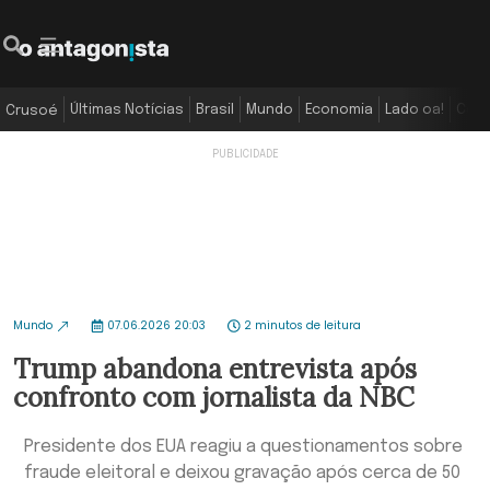
Últimas Notícias
Brasil
Mundo
Economia
Lado oa!
Colu
Crusoé
Mundo
07.06.2026 20:03
2 minutos de leitura
Trump abandona entrevista após
confronto com jornalista da NBC
Presidente dos EUA reagiu a questionamentos sobre
fraude eleitoral e deixou gravação após cerca de 50