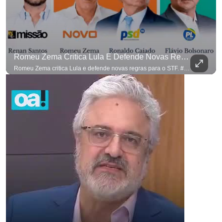
Romeu Zema Critica Lula E Defende Novas Regras Para O STF. #OAntagonista
Romeu Zema critica Lula e defende novas regras para o STF. #OAntagonista Se você busca informação com credibilidade, inscreva-se agora e ative o