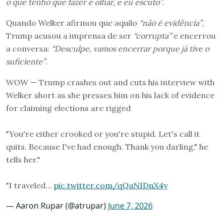
o que tenho que fazer é olhar, e eu escuto”
.
Quando Welker afirmou que aquilo
“não é evidência”
,
Trump acusou a imprensa de ser
“corrupta”
e encerrou
a conversa:
“Desculpe, vamos encerrar porque já tive o
suficiente”
.
WOW — Trump crashes out and cuts his interview with
Welker short as she presses him on his lack of evidence
for claiming elections are rigged
"You're either crooked or you're stupid. Let's call it
quits. Because I've had enough. Thank you darling," he
tells her."
"I traveled…
pic.twitter.com/qQaNIDnX4y
— Aaron Rupar (@atrupar)
June 7, 2026