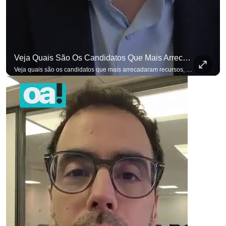
Veja Quais São Os Candidatos Que Mais Arrecadaram Recursos, Até Agora, Por Meio De Vaquinhas Eleito
Veja quais são os candidatos que mais arrecadaram recursos, até agora, por meio de vaquinhas eleitorais. #OAntagonista Se você busca informação com credibilidade, inscreva-se agora e ative o