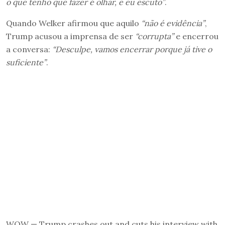
o que tenho que fazer é olhar, e eu escuto”
.
Quando Welker afirmou que aquilo
“não é evidência”
,
Trump acusou a imprensa de ser
“corrupta”
e encerrou
a conversa:
“Desculpe, vamos encerrar porque já tive o
suficiente”
.
WOW — Trump crashes out and cuts his interview with