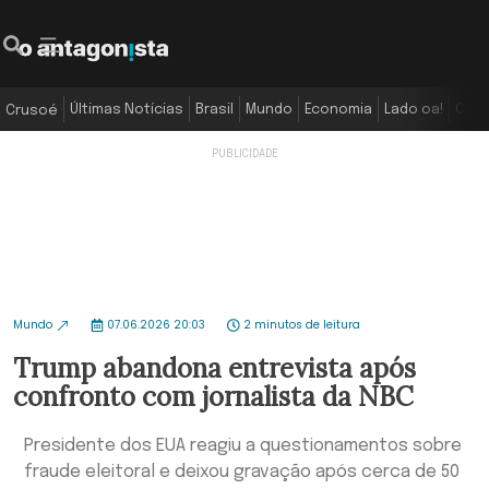
Últimas Notícias
Brasil
Mundo
Economia
Lado oa!
Colu
Crusoé
Mundo
07.06.2026 20:03
2 minutos de leitura
Trump abandona entrevista após
confronto com jornalista da NBC
Presidente dos EUA reagiu a questionamentos sobre
fraude eleitoral e deixou gravação após cerca de 50