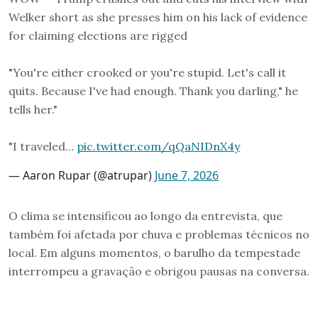
Welker short as she presses him on his lack of evidence
for claiming elections are rigged
"You're either crooked or you're stupid. Let's call it
quits. Because I've had enough. Thank you darling," he
tells her."
"I traveled…
pic.twitter.com/qQaNIDnX4y
— Aaron Rupar (@atrupar)
June 7, 2026
O clima se intensificou ao longo da entrevista, que
também foi afetada por chuva e problemas técnicos no
local. Em alguns momentos, o barulho da tempestade
interrompeu a gravação e obrigou pausas na conversa.