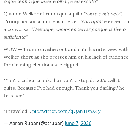
o que tenho que fazer é olhar, e eu escuto”
.
Quando Welker afirmou que aquilo
“não é evidência”
,
Trump acusou a imprensa de ser
“corrupta”
e encerrou
a conversa:
“Desculpe, vamos encerrar porque já tive o
suficiente”
.
WOW — Trump crashes out and cuts his interview with
Welker short as she presses him on his lack of evidence
for claiming elections are rigged
"You're either crooked or you're stupid. Let's call it
quits. Because I've had enough. Thank you darling," he
tells her."
"I traveled…
pic.twitter.com/qQaNIDnX4y
— Aaron Rupar (@atrupar)
June 7, 2026