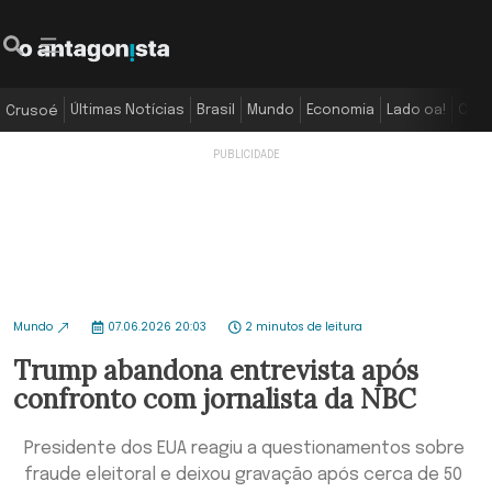
Últimas Notícias
Brasil
Mundo
Economia
Lado oa!
Colu
Crusoé
Mundo
07.06.2026 20:03
2 minutos de leitura
Trump abandona entrevista após
confronto com jornalista da NBC
Presidente dos EUA reagiu a questionamentos sobre
fraude eleitoral e deixou gravação após cerca de 50