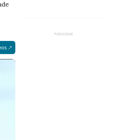
ade
eos