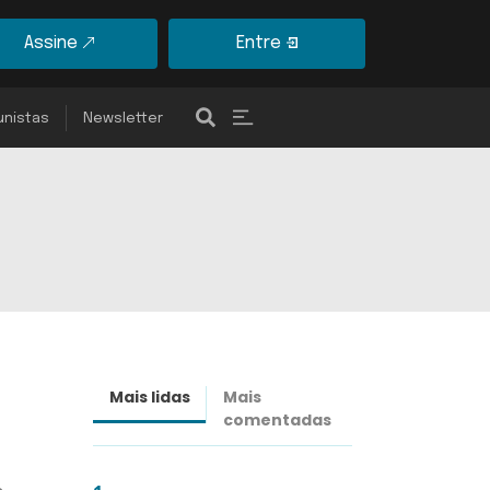
Assine
Entre
unistas
Newsletter
Mais lidas
Mais
Últimas
comentadas
notícias