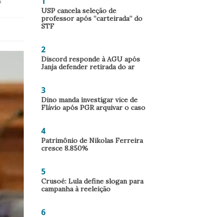
1
s
USP cancela seleção de
professor após “carteirada” do
STF
2
Discord responde à AGU após
Janja defender retirada do ar
3
Dino manda investigar vice de
Flávio após PGR arquivar o caso
4
Patrimônio de Nikolas Ferreira
cresce 8.850%
5
Crusoé: Lula define slogan para
campanha à reeleição
6