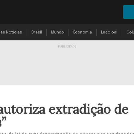
mas Notícias
Brasil
Mundo
Economia
Lado oa!
Col
autoriza extradição de
s”