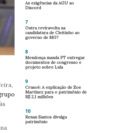
As exigências da AGU ao
Discord
7
Outra reviravolta na
candidatura de Cleitinho ao
governo de MG?
8
Mendonça manda PT entregar
documentos de congresso e
projeto sobre Lula
9
eira,
Crusoé: A explicação de Zoe
Martínez para o patrimônio de
grupo
R$ 2,1 milhões
às
10
Renan Santos divulga
patrimônio
 na