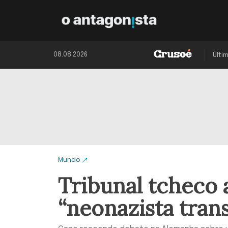
08.08.2026
Últi
Mundo
Tribunal tcheco 
“neonazista tran