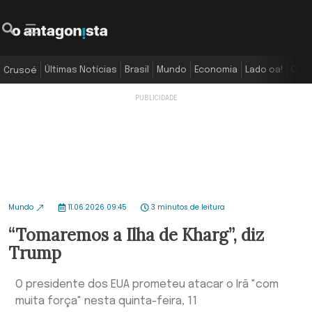
Últimas Notícias
Brasil
Mundo
Economia
Lado oa!
Colu
Crusoé
Mundo
11.06.2026 09:45
3 minutos de leitura
“Tomaremos a Ilha de Kharg”, diz
Trump
O presidente dos EUA prometeu atacar o Irã "com
muita força" nesta quinta-feira, 11