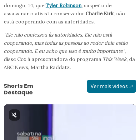
domingo, 14, que
Tyler Robinson
, suspeito de
assassinar o ativista conservador
Charlie Kirk
, não
está cooperando com as autoridades.
“Ele não confessou às autoridades. Ele não está
cooperando, mas todas as pessoas ao redor dele estão
cooperando. E eu acho que isso é muito importante”
,
disse Cox à apresentadora do programa
This Week
, da
ABC News, Martha Raddatz.
Shorts Em
Ver mais vídeos
Destaque