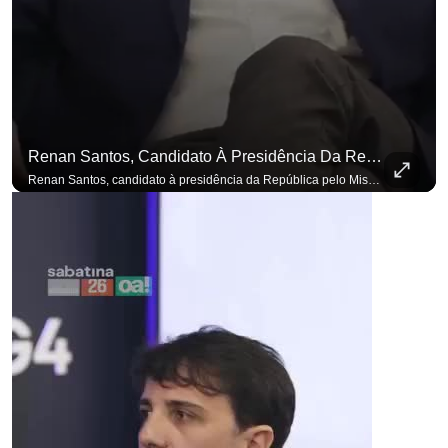
Renan Santos, Candidato À Presidência Da República Pelo Missão, Defende Aplicar Reformas Fiscais
Renan Santos, candidato à presidência da República pelo Missão, defende aplicar reformas fiscais impopulares para conter aumento incontrolado dos gastos e dívida pública, garantindo que essas medidas afetarão positivamente o ambiente econômico no Brasil. Se você busca informação com credibilidade, inscreva-se agora e ative o