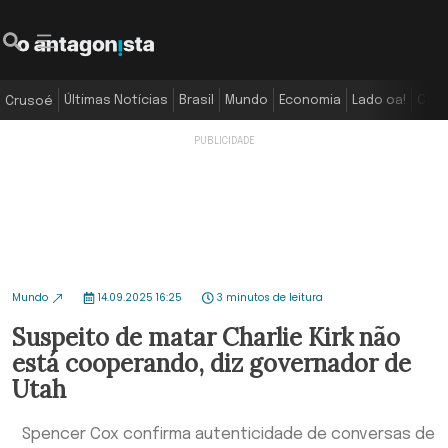
Últimas Notícias
Brasil
Mundo
Economia
Lado oa!
Colu
Crusoé
Mundo
14.09.2025 16:25
3 minutos de leitura
Suspeito de matar Charlie Kirk não
está cooperando, diz governador de
Utah
Spencer Cox confirma autenticidade de conversas de