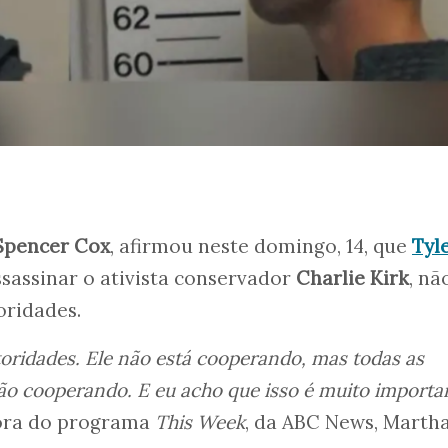
Spencer Cox
, afirmou neste domingo, 14, que
Tyl
ssassinar o ativista conservador
Charlie Kirk
, nã
oridades.
toridades. Ele não está cooperando, mas todas as
tão cooperando. E eu acho que isso é muito importa
dora do programa
This Week
, da ABC News, Marth