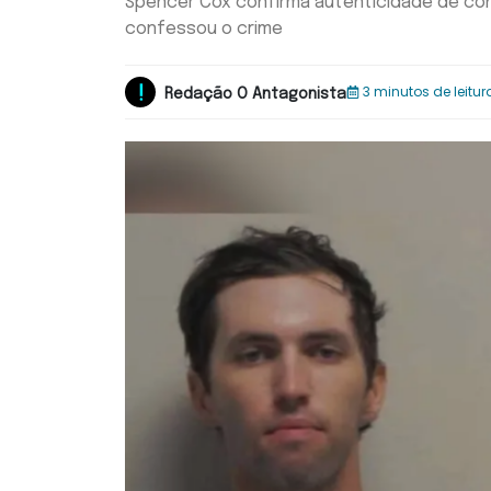
Spencer Cox confirma autenticidade de conv
confessou o crime
3 minutos de leitur
Redação O Antagonista