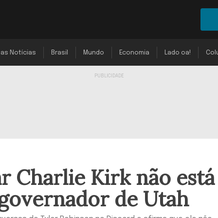
mas Notícias
Brasil
Mundo
Economia
Lado oa!
Col
r Charlie Kirk não está
 governador de Utah