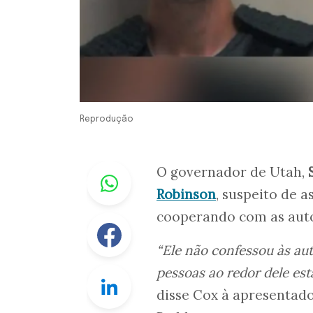
Reprodução
Whastapp
O governador de Utah,
Robinson
, suspeito de a
cooperando com as aut
Facebook
“Ele não confessou às au
pessoas ao redor dele es
Linkedin
disse Cox à apresenta