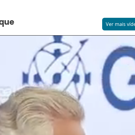
aque
Ver mais víd