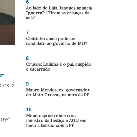
6
Ao lado de Lula, Janones anuncia
“guerra”: “Tirem as crianças da
sala”
7
Cleitinho ainda pode ser
candidato ao governo de MG?
8
Crusoé: Lulinha é o pai, cuspido
e escarrado
er
9
o está
Mauro Mendes, ex-governador
do Mato Grosso, na mira da PF
10
Mendonça se reúne com
nte”
,
ministro da Justiça e AGU em
meio a tensão com a PF
a