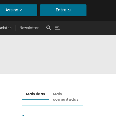
Assine
Entre
unistas
Newsletter
Mais lidas
Mais
Últimas
comentadas
notícias