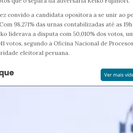
tos que o separa da adversária Keiko Fujimori.
hez convido a candidata opositora a se unir ao p
Com 98,271% das urnas contabilizadas até as 19h
eiko liderava a disputa com 50,010% dos votos, u
1 votos, segundo a Oficina Nacional de Proceso
oridade eleitoral peruana.
aque
Ver mais víd