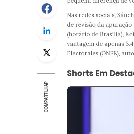
pequena diferença de vo
Facebook
Nas redes sociais, Sánc
de revisão da apuração 
Linkedin
(horário de Brasília), K
vantagem de apenas 3.44
Twitter
Electorales (ONPE), aut
Shorts Em Dest
COMPARTILHAR