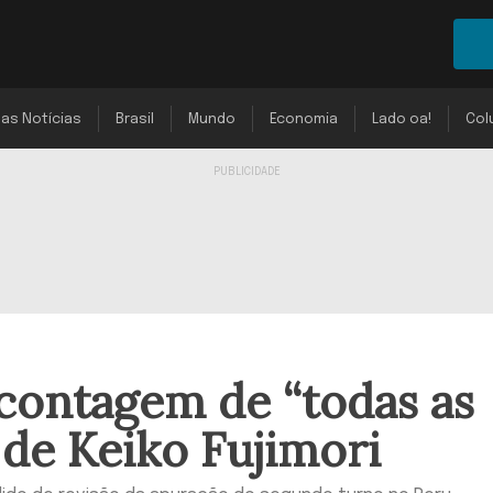
mas Notícias
Brasil
Mundo
Economia
Lado oa!
Col
contagem de “todas as
 de Keiko Fujimori