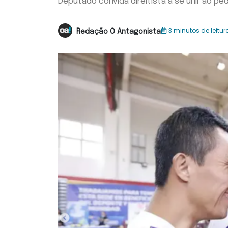
Deputado convida direitista a se unir ao p
3 minutos de leitur
Redação O Antagonista