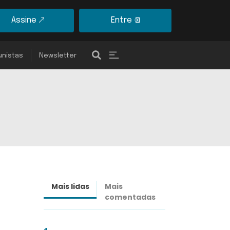
Assine
Entre
unistas
Newsletter
Mais lidas
Mais
Últimas
comentadas
notícias