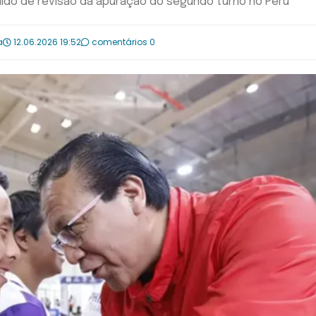
edido de revisão da apuração do segundo turno no Peru
a
12.06.2026 19:52
comentários 0