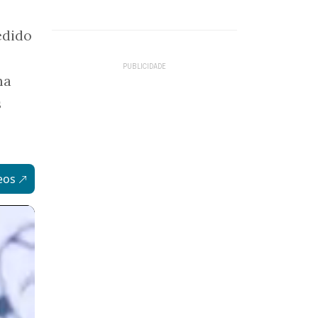
edido
ma
s
eos