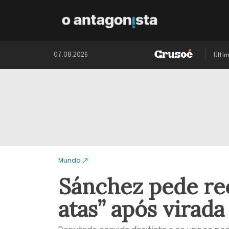
07.08.2026
Últi
Mundo
Sánchez pede re
atas” após virada