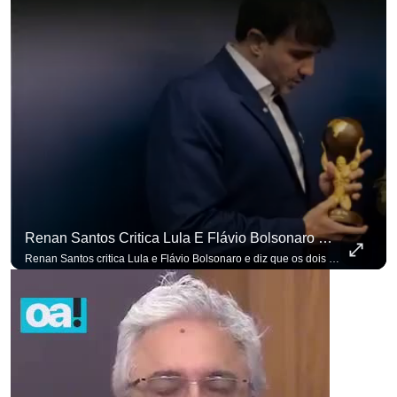
Renan Santos Critica Lula E Flávio Bolsonaro E Diz Que Os Dois São Lados Da Mesma Moeda.
Renan Santos critica Lula e Flávio Bolsonaro e diz que os dois são lados da mesma moeda. #OAntagonista Se você busca informação com credibilidade, inscreva-se agora e ative o