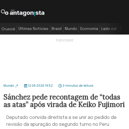
Últimas Notícias
Brasil
Mundo
Economia
Lado oa!
Colu
Crusoé
Mundo
12.06.2026 19:52
3 minutos de leitura
Sánchez pede recontagem de “todas
as atas” após virada de Keiko Fujimori
Deputado convida direitista a se unir ao pedido de
revisão da apuração do segundo turno no Peru