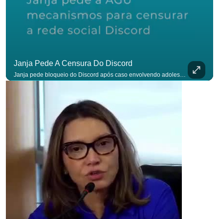
Janja Pede A Censura Do Discord
Janja pede bloqueio do Discord após caso envolvendo adolescente: “Precisamos tirar do ar”. #OAntagonista Se você busca informação com credibilidade, inscreva-se agora e ative o