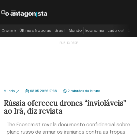
Últimas Notícias
Brasil
Mundo
Economia
Lado oa!
Colu
Crusoé
Mundo
08.05.2026 21:38
2 minutos de leitura
Rússia ofereceu drones “invioláveis”
ao Irã, diz revista
The Economist revela documento confidencial sobre
plano russo de armar os iranianos contra as tropas