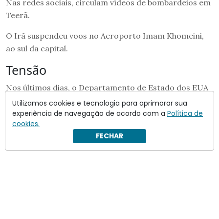
Nas redes sociais, circulam vídeos de bombardeios em
Teerã.
O Irã suspendeu voos no Aeroporto Imam Khomeini,
ao sul da capital.
Tensão
Nos últimos dias, o Departamento de Estado dos EUA
estava se preparando para ordenar a retirada de
Utilizamos cookies e tecnologia para aprimorar sua
todos os funcionários considerados
“não essenciais”
da
experiência de navegação de acordo com a
Política de
cookies.
embaixada americana do Iraque, diante do risco de
FECHAR
distúrbios na capital Bagdá.