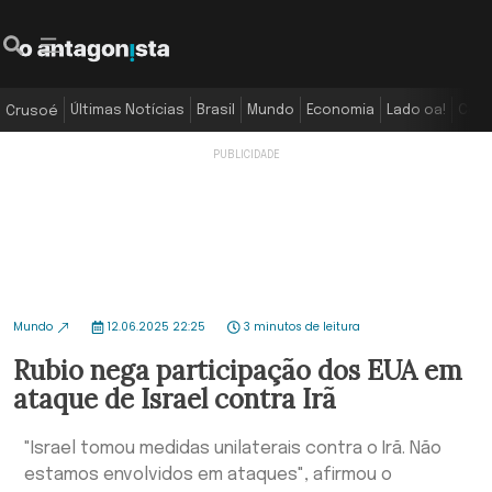
Últimas Notícias
Brasil
Mundo
Economia
Lado oa!
Colu
Crusoé
Mundo
12.06.2025 22:25
3 minutos de leitura
Rubio nega participação dos EUA em
ataque de Israel contra Irã
"Israel tomou medidas unilaterais contra o Irã. Não
estamos envolvidos em ataques", afirmou o