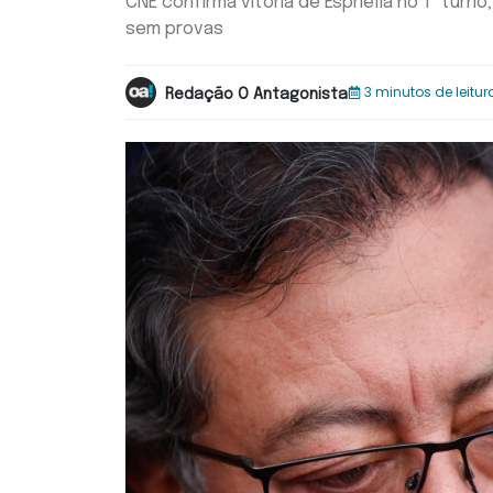
CNE confirma vitória de Espriella no 1º tu
sem provas
3 minutos de leitur
Redação O Antagonista