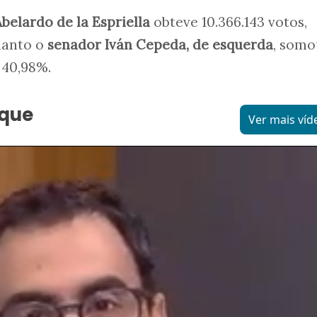
belardo de la Espriella
obteve 10.366.143 votos,
uanto o
senador Iván Cepeda,
de esquerda
, somo
a 40,98%.
aque
Ver mais víd