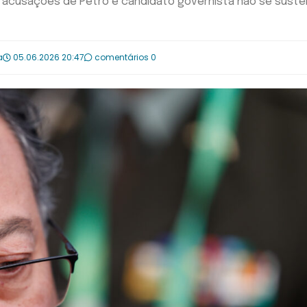
rno; acusações de Petro e candidato governista não se sust
a
05.06.2026 20:47
comentários 0