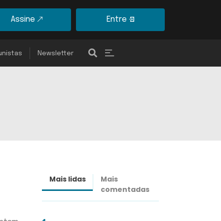
Assine
Entre
unistas
Newsletter
Mais lidas
Mais
Últimas
comentadas
notícias