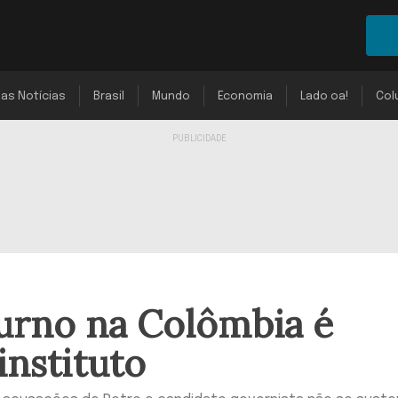
mas Notícias
Brasil
Mundo
Economia
Lado oa!
Col
turno na Colômbia é
instituto