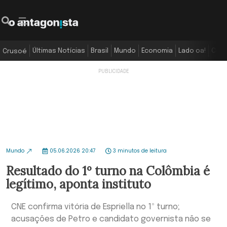
Últimas Notícias
Brasil
Mundo
Economia
Lado oa!
Colu
Crusoé
Mundo
05.06.2026 20:47
3 minutos de leitura
Resultado do 1º turno na Colômbia é
legítimo, aponta instituto
CNE confirma vitória de Espriella no 1º turno;
acusações de Petro e candidato governista não se