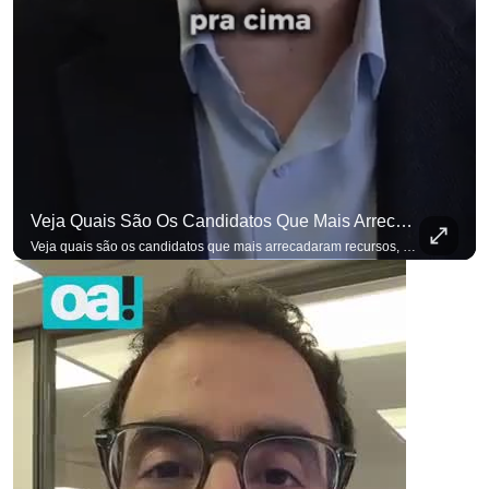
Veja Quais São Os Candidatos Que Mais Arrecadaram Recursos, Até Agora, Por Meio De Vaquinhas Eleito
Veja quais são os candidatos que mais arrecadaram recursos, até agora, por meio de vaquinhas eleitorais. #OAntagonista Se você busca informação com credibilidade, inscreva-se agora e ative o