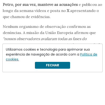
Petro, por sua vez, manteve as acusações
e publicou ao
longo da semana vídeos e posts no
X
apresentando o
que chamou de evidências.
Nenhum organismo de observação confirmou as
denúncias. A missão da União Europeia afirmou que
“nossos observadores avaliaram todas as fases do
processo como transparentes, organizadas e tranquilas”
.
Utilizamos cookies e tecnologia para aprimorar sua
A avaliação foi endossada pela OEA, pelo Centro
experiência de navegação de acordo com a
Política de
Carter e pela Missão de Observação Eleitoral da
cookies.
Colômbia.
FECHAR