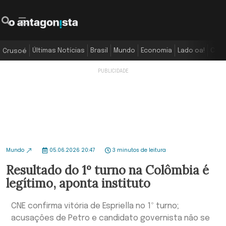
Últimas Notícias
Brasil
Mundo
Economia
Lado oa!
Colu
Crusoé
Mundo
05.06.2026 20:47
3 minutos de leitura
Resultado do 1º turno na Colômbia é
legítimo, aponta instituto
CNE confirma vitória de Espriella no 1º turno;
acusações de Petro e candidato governista não se