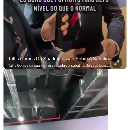
p
Tallis Gomes Da Sua Impressão Sobre A Sabatina
Tallis Gomes da sua impressão sobre a sabatina Se você busca informação com credibilidade, inscreva-se agora e ative o