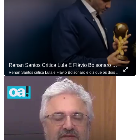
Renan Santos Critica Lula E Flávio Bolsonaro E Diz Que Os Dois São Lados Da Mesma Moeda.
Renan Santos critica Lula e Flávio Bolsonaro e diz que os dois são lados da mesma moeda. #OAntagonista Se você busca informação com credibilidade, inscreva-se agora e ative o