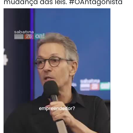
mudança das leis. #OAntagonista