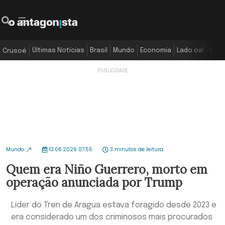
Últimas Notícias
Brasil
Mundo
Economia
Lado oa!
Colu
Crusoé
Mundo
13.06.2026 07:55
3 minutos de leitura
Quem era Niño Guerrero, morto em
operação anunciada por Trump
Líder do Tren de Aragua estava foragido desde 2023 e
era considerado um dos criminosos mais procurados