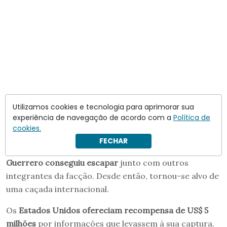
Fuga e expansão do Tren de
Utilizamos cookies e tecnologia para aprimorar sua
Aragua
experiência de navegação de acordo com a
Política de
cookies.
Em 2023, pouco antes de uma grande operação das
FECHAR
forças de segurança venezuelanas em Tocorón,
Guerrero conseguiu escapar
junto com outros
integrantes da facção. Desde então, tornou-se alvo de
uma caçada internacional.
Os
Estados Unidos ofereciam recompensa de US$ 5
milhões
por informações que levassem à sua captura.