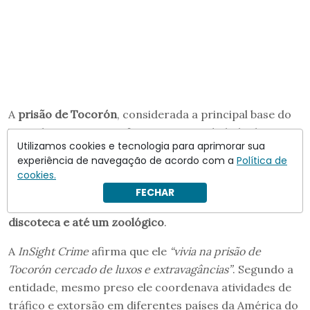
A
prisão de Tocorón
, considerada a principal base do
Tren de Aragua, transformou-se em símbolo desse
Utilizamos cookies e tecnologia para aprimorar sua
poder. De acordo com investigações, Guerrero vivia
experiência de navegação de acordo com a
Política de
em uma
residência de dois andares dentro do
cookies.
complexo penitenciário
e desfrutava de estruturas
FECHAR
incomuns para um presídio, incluindo
piscina,
discoteca e até um zoológico
.
A
InSight Crime
afirma que ele
“vivia na prisão de
Tocorón cercado de luxos e extravagâncias”
. Segundo a
entidade, mesmo preso ele coordenava atividades de
tráfico e extorsão em diferentes países da América do