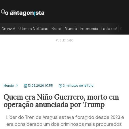
Últimas Notícias
Brasil
Mundo
Economia
Lado oa!
Colu
Crusoé
Mundo
13.06.2026 07:55
3 minutos de leitura
Quem era Niño Guerrero, morto em
operação anunciada por Trump
Líder do Tren de Aragua estava foragido desde 2023 e
era considerado um dos criminosos mais procurados