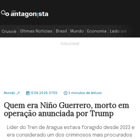
Últimas Notícias
Brasil
Mundo
Economia
Lado oa!
Colu
Crusoé
Mundo
13.06.2026 07:55
3 minutos de leitura
Quem era Niño Guerrero, morto em
operação anunciada por Trump
Líder do Tren de Aragua estava foragido desde 2023 e
era considerado um dos criminosos mais procurados