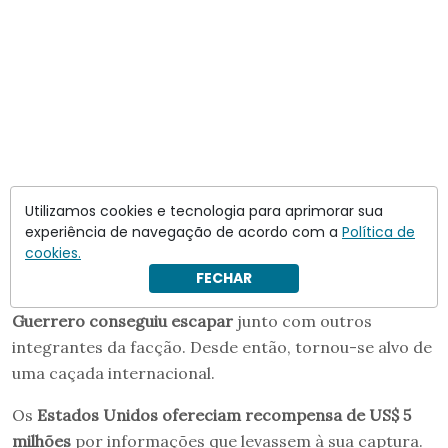
Fuga e expansão do Tren de
Utilizamos cookies e tecnologia para aprimorar sua
Aragua
experiência de navegação de acordo com a
Política de
cookies.
Em 2023, pouco antes de uma grande operação das
FECHAR
forças de segurança venezuelanas em Tocorón,
Guerrero conseguiu escapar
junto com outros
integrantes da facção. Desde então, tornou-se alvo de
uma caçada internacional.
Os
Estados Unidos ofereciam recompensa de US$ 5
milhões
por informações que levassem à sua captura.