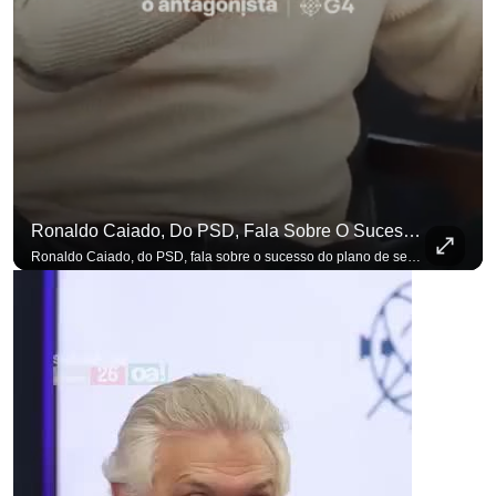
Ronaldo Caiado, Do PSD, Fala Sobre O Sucesso Do Plano De Segurança Pública
Ronaldo Caiado, do PSD, fala sobre o sucesso do plano de segurança pública como governador de Goiás, sendo um incentivo aos empreendedores locais. Se você busca informação com credibilidade, inscreva-se agora e ative o