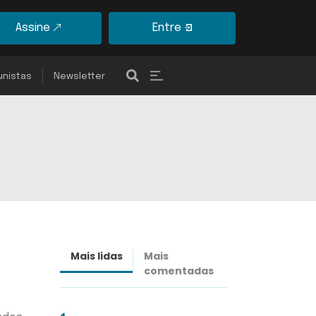
Assine
Entre
unistas
Newsletter
Mais lidas
Mais
Últimas
comentadas
notícias