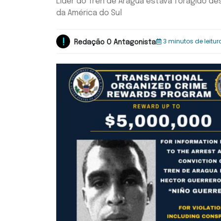
Líder do Tren de Aragua estava foragido d
da América do Sul
3 minutos de leitur
Redação O Antagonista