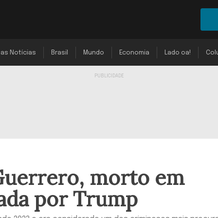
mas Notícias
Brasil
Mundo
Economia
Lado oa!
Col
Guerrero, morto em
ada por Trump