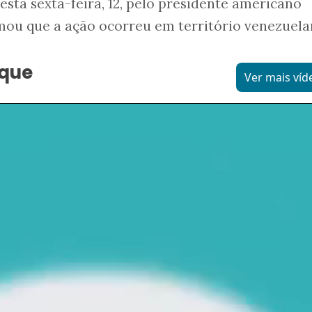
esta sexta-feira, 12, pelo presidente americano
rmou que a ação ocorreu em território venezuel
aque
Ver mais víd