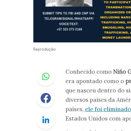
Reprodução
Whastapp
Conhecido como
Niño 
era apontado como o
pr
que nasceu dentro do si
Facebook
diversos países da Amér
países,
ele foi eliminad
Linkedin
Estados Unidos com apo