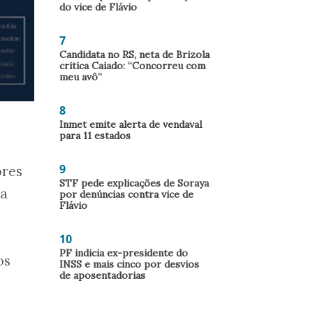
do vice de Flávio
7
Candidata no RS, neta de Brizola
critica Caiado: “Concorreu com
meu avô”
8
Inmet emite alerta de vendaval
para 11 estados
9
ores
STF pede explicações de Soraya
sa
por denúncias contra vice de
Flávio
10
PF indicia ex-presidente do
os
INSS e mais cinco por desvios
de aposentadorias