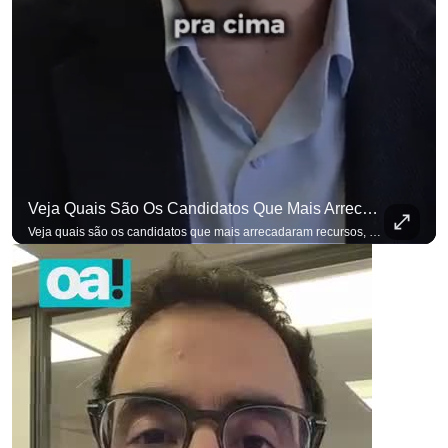
Veja Quais São Os Candidatos Que Mais Arrecadaram Recursos, Até Agora, Por Meio De Vaquinhas Eleito
Veja quais são os candidatos que mais arrecadaram recursos, até agora, por meio de vaquinhas eleitorais. #OAntagonista Se você busca informação com credibilidade, inscreva-se agora e ative o