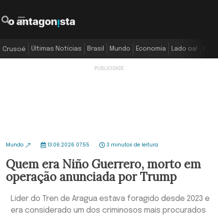
Últimas Notícias
Brasil
Mundo
Economia
Lado oa!
Colu
Crusoé
Mundo
13.06.2026 07:55
3 minutos de leitura
Quem era Niño Guerrero, morto em
operação anunciada por Trump
Líder do Tren de Aragua estava foragido desde 2023 e
era considerado um dos criminosos mais procurados