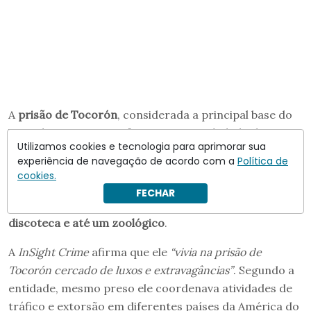
A
prisão de Tocorón
, considerada a principal base do
Tren de Aragua, transformou-se em símbolo desse
Utilizamos cookies e tecnologia para aprimorar sua
poder. De acordo com investigações, Guerrero vivia
experiência de navegação de acordo com a
Política de
em uma
residência de dois andares dentro do
cookies.
complexo penitenciário
e desfrutava de estruturas
FECHAR
incomuns para um presídio, incluindo
piscina,
discoteca e até um zoológico
.
A
InSight Crime
afirma que ele
“vivia na prisão de
Tocorón cercado de luxos e extravagâncias”
. Segundo a
entidade, mesmo preso ele coordenava atividades de
tráfico e extorsão em diferentes países da América do