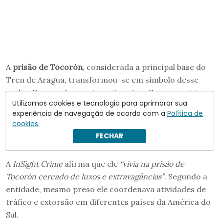
A
prisão de Tocorón
, considerada a principal base do
Tren de Aragua, transformou-se em símbolo desse
poder. De acordo com investigações, Guerrero vivia
Utilizamos cookies e tecnologia para aprimorar sua
em uma
residência de dois andares dentro do
experiência de navegação de acordo com a
Política de
complexo penitenciário
e desfrutava de estruturas
cookies.
incomuns para um presídio, incluindo
piscina,
FECHAR
discoteca e até um zoológico
.
A
InSight Crime
afirma que ele
“vivia na prisão de
Tocorón cercado de luxos e extravagâncias”
. Segundo a
entidade, mesmo preso ele coordenava atividades de
tráfico e extorsão em diferentes países da América do
Sul.