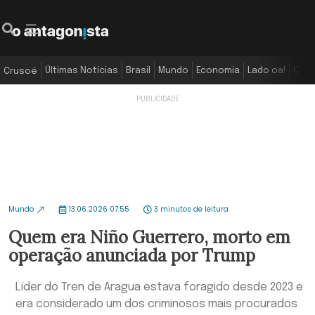
Últimas Notícias
Brasil
Mundo
Economia
Lado oa!
Colu
Crusoé
Mundo
13.06.2026 07:55
3 minutos de leitura
Quem era Niño Guerrero, morto em
operação anunciada por Trump
Líder do Tren de Aragua estava foragido desde 2023 e
era considerado um dos criminosos mais procurados