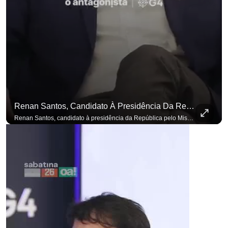
Renan Santos, Candidato À Presidência Da República Pelo Missão, Defende Aplicar Reformas Fiscais
Renan Santos, candidato à presidência da República pelo Missão, defende aplicar reformas fiscais impopulares para conter aumento incontrolado dos gastos e dívida pública, garantindo que essas medidas afetarão positivamente o ambiente econômico no Brasil. Se você busca informação com credibilidade, inscreva-se agora e ative o