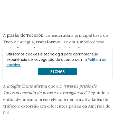
A
prisão de Tocorón
, considerada a principal base do
Tren de Aragua, transformou-se em símbolo desse
poder. De acordo com investigações, Guerrero vivia
Utilizamos cookies e tecnologia para aprimorar sua
em uma
residência de dois andares dentro do
experiência de navegação de acordo com a
Política de
complexo penitenciário
e desfrutava de estruturas
cookies.
incomuns para um presídio, incluindo
piscina,
FECHAR
discoteca e até um zoológico
.
A
InSight Crime
afirma que ele
“vivia na prisão de
Tocorón cercado de luxos e extravagâncias”
. Segundo a
entidade, mesmo preso ele coordenava atividades de
tráfico e extorsão em diferentes países da América do
Sul.