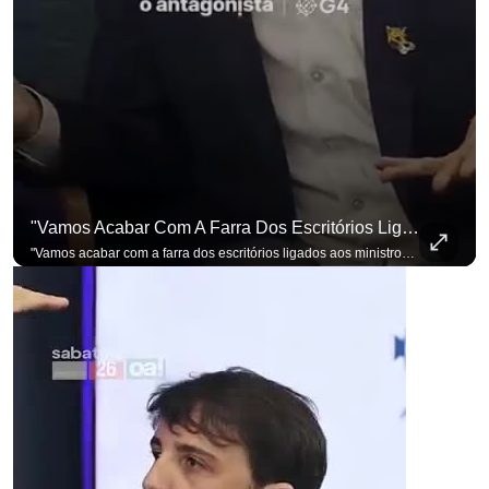
"Vamos Acabar Com A Farra Dos Escritórios Ligados Aos Ministros Do STF"
"Vamos acabar com a farra dos escritórios ligados aos ministros do STF". Essa foi a resposta de Renan Santos ao ser questionado sobre o Judiciário. Se você busca informação com credibilidade, inscreva-se agora e ative o