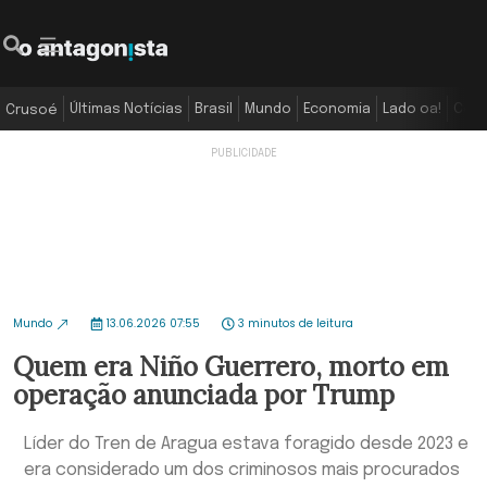
Últimas Notícias
Brasil
Mundo
Economia
Lado oa!
Colu
Crusoé
Mundo
13.06.2026 07:55
3 minutos de leitura
Quem era Niño Guerrero, morto em
operação anunciada por Trump
Líder do Tren de Aragua estava foragido desde 2023 e
era considerado um dos criminosos mais procurados