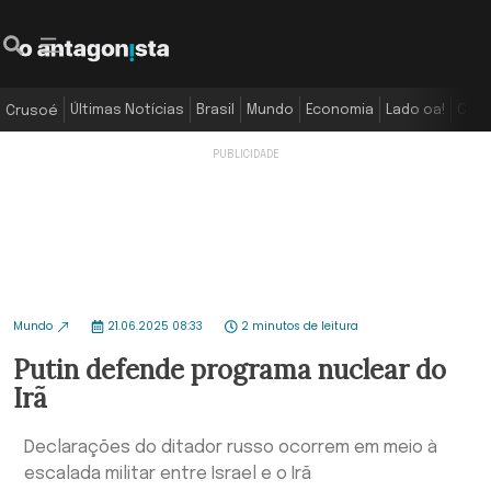
Últimas Notícias
Brasil
Mundo
Economia
Lado oa!
Colu
Crusoé
Mundo
21.06.2025 08:33
2 minutos de leitura
Putin defende programa nuclear do
Irã
Declarações do ditador russo ocorrem em meio à
escalada militar entre Israel e o Irã