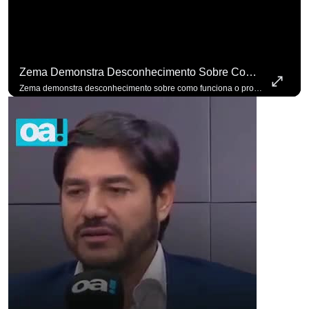
Zema Demonstra Desconhecimento Sobre Como Funciona O Processo De Mudança Das Leis. #OAntagonista
Zema demonstra desconhecimento sobre como funciona o processo de mudança das leis. #OAntagonista Se você busca informação com credibilidade, inscreva-se agora e ative o