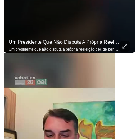
Um Presidente Que Não Disputa A Própria Reeleição Decide Pensando Em Quem Vem Depois.
Um presidente que não disputa a própria reeleição decide pensando em quem vem depois. Foi assim que Flávio Bolsonaro defendeu a PEC do fim da reeleição, primeira das medidas que citou para o ambiente de negócios. Se você busca informação com credibilidade, inscreva-se agora e ative o