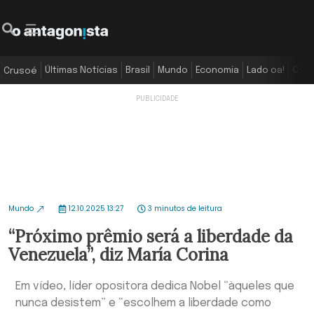
Últimas Notícias
Brasil
Mundo
Economia
Lado oa!
Colu
Crusoé
Mundo
12.10.2025 13:27
3 minutos de leitura
“Próximo prêmio será a liberdade da
Venezuela”, diz María Corina
Em vídeo, líder opositora dedica Nobel “àqueles que
nunca desistem” e “escolhem a liberdade como