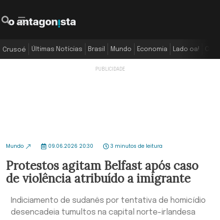
Últimas Notícias
Brasil
Mundo
Economia
Lado oa!
Colu
Crusoé
Mundo
09.06.2026 20:30
3 minutos de leitura
Protestos agitam Belfast após caso
de violência atribuído a imigrante
Indiciamento de sudanês por tentativa de homicídio
desencadeia tumultos na capital norte-irlandesa