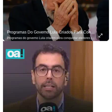
Programas Do Governo Lula Criados Para Conquistar Eleitores Já Não Têm Mais O Mesmo Efeito
Programas do governo Lula criados para conquistar eleitores já não têm o mesmo efeito de campanhas anteriores. #OAntagonista Se você busca informação com credibilidade, inscreva-se agora e ative o