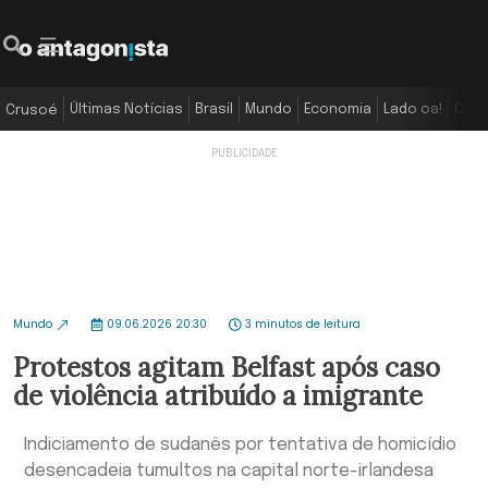
Últimas Notícias
Brasil
Mundo
Economia
Lado oa!
Colu
Crusoé
Mundo
09.06.2026 20:30
3 minutos de leitura
Protestos agitam Belfast após caso
de violência atribuído a imigrante
Indiciamento de sudanês por tentativa de homicídio
desencadeia tumultos na capital norte-irlandesa