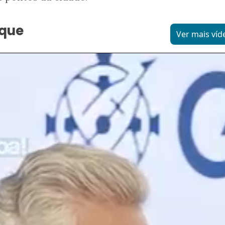
aque
Ver mais víd