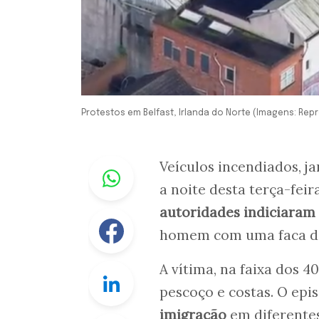
Protestos em Belfast, Irlanda do Norte (Imagens: Rep
Whastapp
Veículos incendiados, j
a noite desta terça-feir
autoridades indiciaram
Facebook
homem com uma faca de 
A vítima, na faixa dos 4
Linkedin
pescoço e costas. O ep
imigração
em diferentes