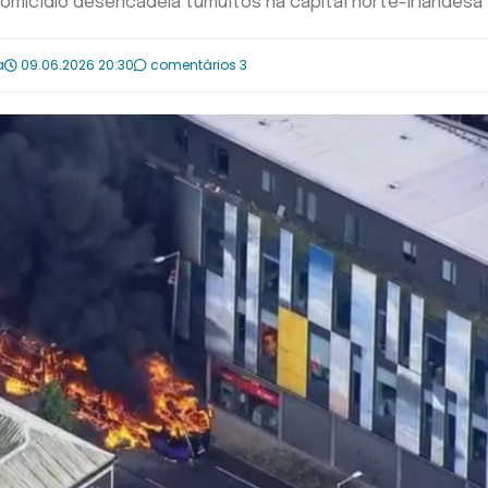
omicídio desencadeia tumultos na capital norte-irlandesa
a
09.06.2026 20:30
comentários 3