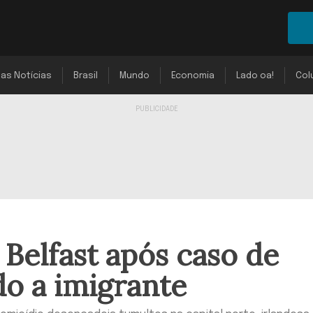
mas Notícias
Brasil
Mundo
Economia
Lado oa!
Col
 Belfast após caso de
do a imigrante