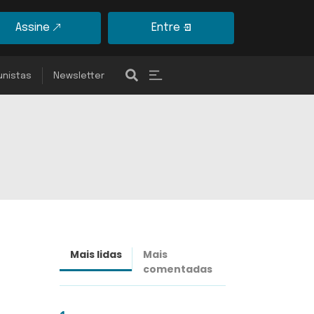
Assine
Entre
unistas
Newsletter
Mais lidas
Mais
Últimas
comentadas
notícias