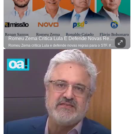
Romeu Zema Critica Lula E Defende Novas Regras Para O STF. #OAntagonista
Romeu Zema critica Lula e defende novas regras para o STF. #OAntagonista Se você busca informação com credibilidade, inscreva-se agora e ative o