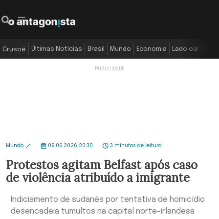
Últimas Notícias
Brasil
Mundo
Economia
Lado oa!
Colu
Crusoé
Mundo
09.06.2026 20:30
3 minutos de leitura
Protestos agitam Belfast após caso
de violência atribuído a imigrante
Indiciamento de sudanês por tentativa de homicídio
desencadeia tumultos na capital norte-irlandesa