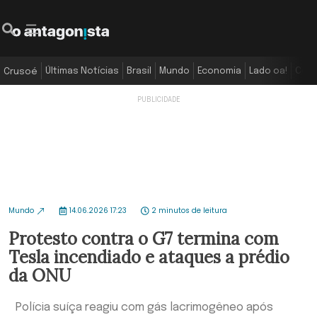
Últimas Notícias
Brasil
Mundo
Economia
Lado oa!
Colu
Crusoé
Mundo
14.06.2026 17:23
2 minutos de leitura
Protesto contra o G7 termina com
Tesla incendiado e ataques a prédio
da ONU
Polícia suíça reagiu com gás lacrimogêneo após