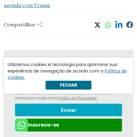
agenda com Trump
Compartilhar
Nunca foi tão fácil ficar bem informado com
O
Utilizamos cookies e tecnologia para aprimorar sua
Antagonista
experiência de navegação de acordo com a
Política de
cookies.
FECHAR
Eu concordo em receber notificações | Para obter mais
informações reveja nossa
Política de Privacidade
.
Enviar
Inscreva-se