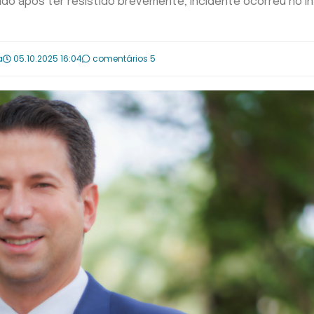
do após ter resistido brevemente; incidente ocorreu no in
a
05.10.2025 16:04
comentários 5