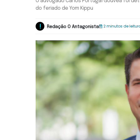
O advogado Carlos Portugal Gouvêa foi deti
do feriado de Yom Kippu
2 minutos de leitur
Redação O Antagonista