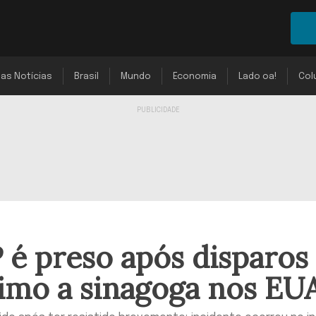
mas Notícias
Brasil
Mundo
Economia
Lado oa!
Col
 é preso após disparos
mo a sinagoga nos EU