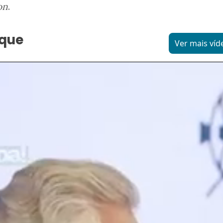
on
.
aque
Ver mais víd