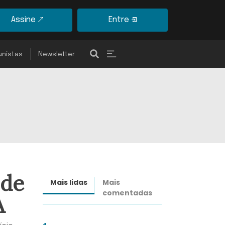
Assine
Entre
unistas
Newsletter
 de
Mais lidas
Mais
Últimas
comentadas
notícias
A