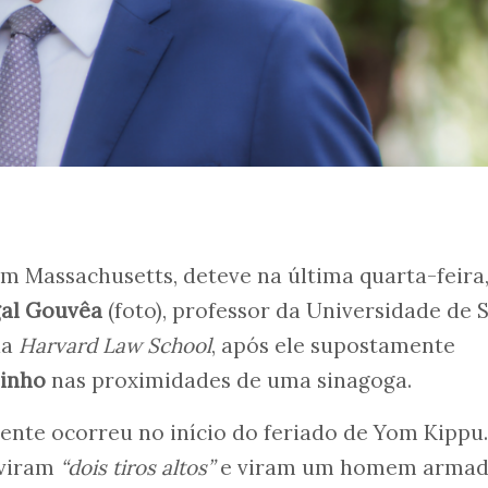
em Massachusetts, deteve na última quarta-feira, 
gal Gouvêa
(foto), professor da Universidade de 
da
Harvard Law School
, após ele supostamente
binho
nas proximidades de uma sinagoga.
dente ocorreu no início do feriado de Yom Kippu.
uviram
“dois tiros altos”
e viram um homem arma