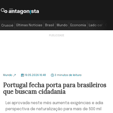
Últimas Notícias
Brasil
Mundo
Economia
Lado oa!
Colu
Crusoé
Mundo
19.05.2026 16:48
3 minutos de leitura
Portugal fecha porta para brasileiros
que buscam cidadania
Lei aprovada neste mês aumenta exigências e adia
perspectiva de naturalização para mais de 500 mil