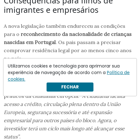
Consequências para filhos de
imigrantes e empresários
A nova legislação também endureceu as condições
para o
reconhecimento da nacionalidade de crianças
nascidas em Portugal
. Os pais passam a precisar
comprovar residência legal por ao menos cinco anos
no país.
Utilizamos cookies e tecnologia para aprimorar sua
Para o
universo empresarial, o impacto também é
experiência de navegação de acordo com a
Política de
cookies.
relevante
. O advogado internacionalista
Marcial Sá
FECHAR
alerta que o prazo ampliado adia o acesso a benefícios
práticos da cidadania europeia:
“A cidadania facilita
acesso a crédito, circulação plena dentro da União
Europeia, segurança sucessória e até expansão
empresarial para outros países do bloco. Agora, o
investidor terá um ciclo mais longo até alcançar esse
status”
.