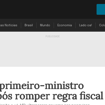
mas Notícias
Brasil
Mundo
Economia
Lado oa!
Col
 primeiro-ministro
ós romper regra fiscal