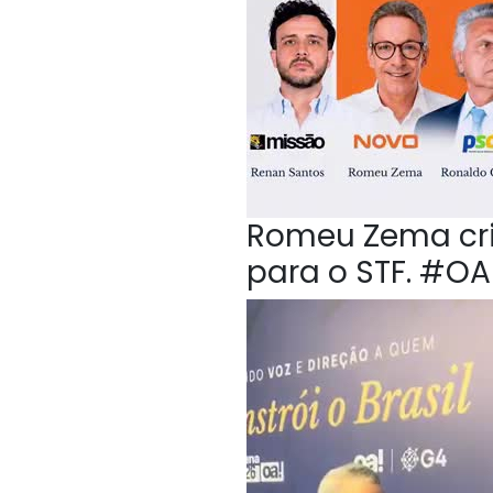
Romeu Zema crit
para o STF. #O