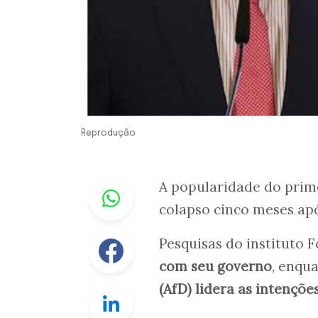
Reprodução
Whastapp
A popularidade do prim
colapso cinco meses apó
Facebook
Pesquisas do instituto 
com seu governo
, enqu
(AfD) lidera as intençõ
Linkedin