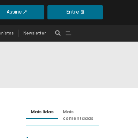
Assine
Entre
unistas
Newsletter
Mais lidas
Mais
Últimas
comentadas
notícias