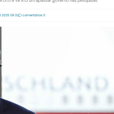
ército e vê AfD ultrapassar governo nas pesquisas
0.2025 06:32
comentários 0