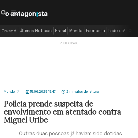
Últimas Notícias
Brasil
Mundo
Economia
Lado oa!
Colu
Crusoé
Mundo
15.06.2025 15:47
2 minutos de leitura
Polícia prende suspeita de
envolvimento em atentado contra
Miguel Uribe
Outras duas pessoas já haviam sido detidas