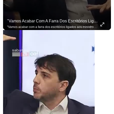
"Vamos Acabar Com A Farra Dos Escritórios Ligados Aos Ministros Do STF"
"Vamos acabar com a farra dos escritórios ligados aos ministros do STF". Essa foi a resposta de Renan Santos ao ser questionado sobre o Judiciário. Se você busca informação com credibilidade, inscreva-se agora e ative o