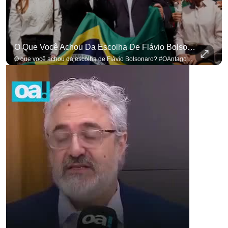
O Que Você Achou Da Escolha De Flávio Bolsonaro? #OAntagonista
O que você achou da escolha de Flávio Bolsonaro? #OAntagonista Se você busca informação com credibilidade, inscreva-se agora e ative o