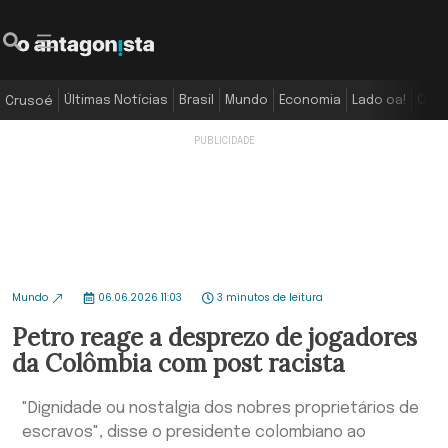
Últimas Notícias
Brasil
Mundo
Economia
Lado oa!
Colu
Crusoé
Mundo
06.06.2026 11:03
3 minutos de leitura
Petro reage a desprezo de jogadores
da Colômbia com post racista
"Dignidade ou nostalgia dos nobres proprietários de
escravos", disse o presidente colombiano ao