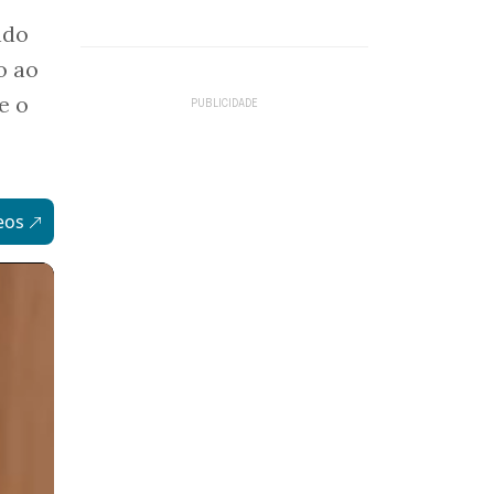
ado
o ao
e o
eos