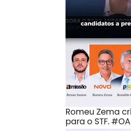
Romeu Zema crit
para o STF. #O