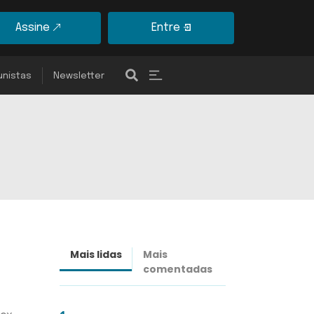
Assine
Entre
unistas
Newsletter
Mais lidas
Mais
Últimas
comentadas
notícias