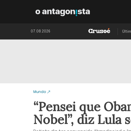
07.08.2026
Últi
Mundo
“Pensei que Obam
Nobel”, diz Lula 