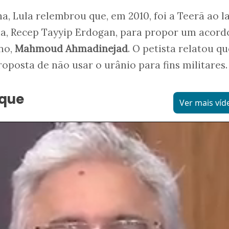
, Lula relembrou que, em 2010, foi a Teerã ao l
ia, Recep Tayyip Erdogan, para propor um acord
no,
Mahmoud Ahmadinejad
. O petista relatou qu
roposta de não usar o urânio para fins militares.
aque
Ver mais víd