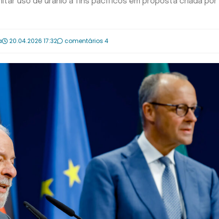
mitar uso de urânio a fins pacíficos em proposta criada por
a
20.04.2026 17:32
comentários 4