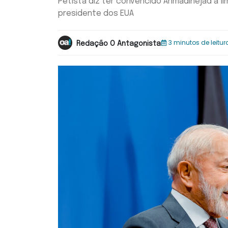
Petista diz ter convencido Ahmadinejad a li
presidente dos EUA
3 minutos de leitur
Redação O Antagonista