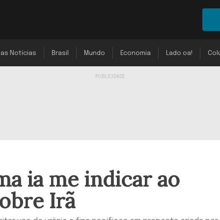
mas Notícias
Brasil
Mundo
Economia
Lado oa!
Col
a ia me indicar ao
sobre Irã