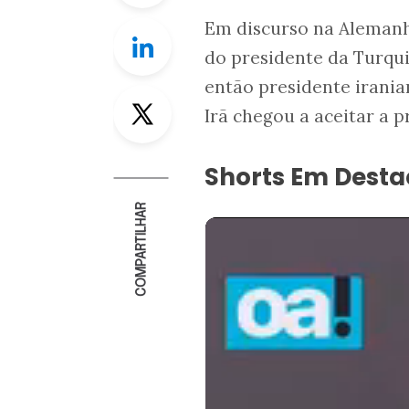
Em discurso na Alemanha
Linkedin
do presidente da Turqu
então presidente irania
Twitter
Irã chegou a aceitar a p
Shorts Em Dest
COMPARTILHAR