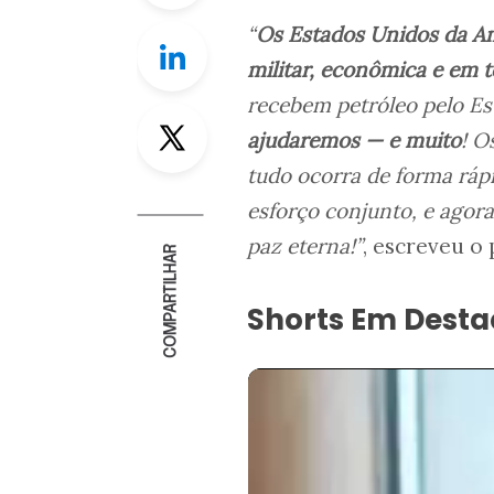
“
Os Estados Unidos da A
Linkedin
militar, econômica e em 
recebem petróleo pelo E
Twitter
ajudaremos — e muito
! O
tudo ocorra de forma rápi
esforço conjunto, e agor
paz eterna!”
, escreveu o
COMPARTILHAR
Shorts Em Dest