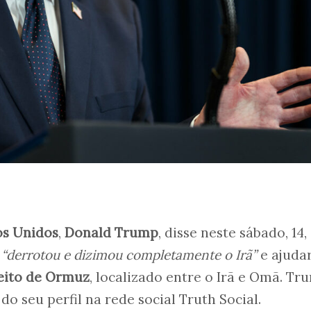
os Unidos
,
Donald Trump
, disse neste sábado, 14,
o
“derrotou e dizimou completamente o Irã”
e ajuda
eito de Ormuz
, localizado entre o Irã e Omã. Tr
o seu perfil na rede social Truth Social.