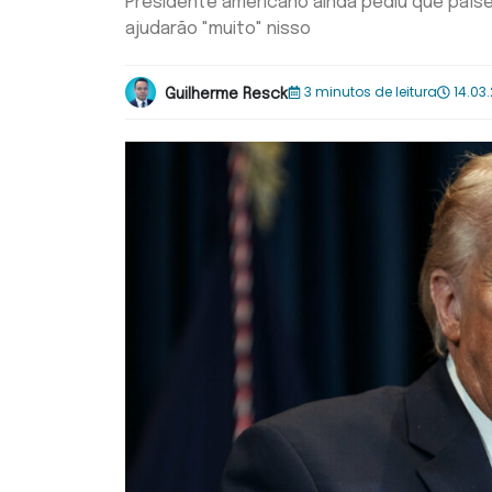
Presidente americano ainda pediu que país
ajudarão "muito" nisso
3 minutos de leitura
14.03
Guilherme Resck