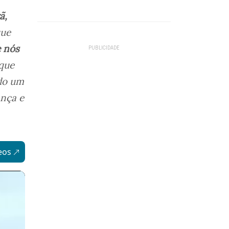
ã,
que
e nós
que
ido um
ança e
eos