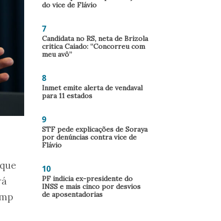
do vice de Flávio
7
Candidata no RS, neta de Brizola
critica Caiado: “Concorreu com
meu avô”
8
Inmet emite alerta de vendaval
para 11 estados
9
STF pede explicações de Soraya
por denúncias contra vice de
Flávio
 que
10
PF indicia ex-presidente do
rá
INSS e mais cinco por desvios
de aposentadorias
ump