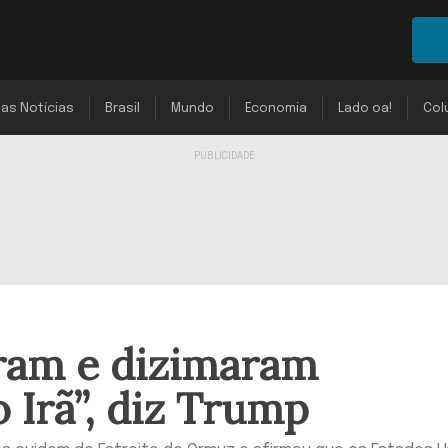
mas Notícias
Brasil
Mundo
Economia
Lado oa!
Col
ram e dizimaram
Irã”, diz Trump