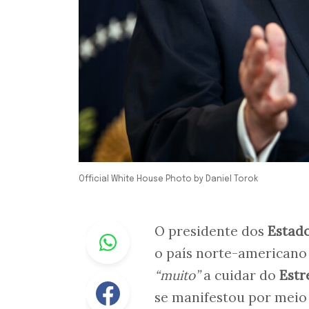
Official White House Photo by Daniel Torok
Whastapp
O presidente dos
Estad
o país norte-american
“muito”
a cuidar do
Estr
Facebook
se manifestou por meio d