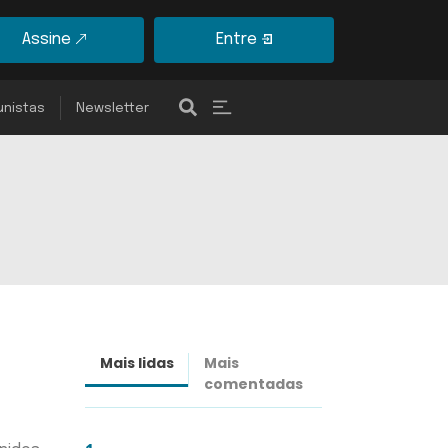
Assine
Entre
unistas
Newsletter
Mais lidas
Mais
Últimas
comentadas
notícias