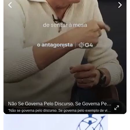
Não Se Governa Pelo Discurso. Se Governa Pelo Exemplo De Vida", Alfineta Ronaldo Caiado
"Não se governa pelo discurso. Se governa pelo exemplo de vida", alfineta Ronaldo Caiado, respondendo a empresários na primeira Sabatina Presidencial com a pauta definida por quem constrói o país. Se você busca informação com credibilidade, inscreva-se agora e ative o