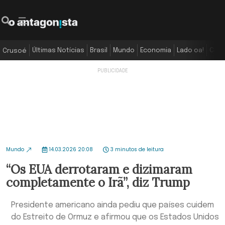
Últimas Notícias
Brasil
Mundo
Economia
Lado oa!
Colu
Crusoé
Mundo
14.03.2026 20:08
3 minutos de leitura
“Os EUA derrotaram e dizimaram
completamente o Irã”, diz Trump
Presidente americano ainda pediu que países cuidem
do Estreito de Ormuz e afirmou que os Estados Unidos