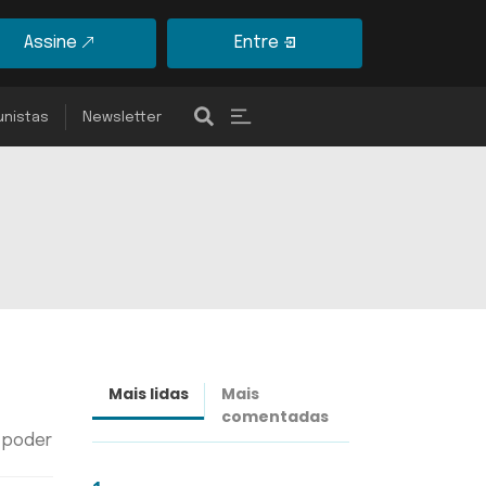
Assine
Entre
unistas
Newsletter
Mais lidas
Mais
Últimas
comentadas
notícias
o poder