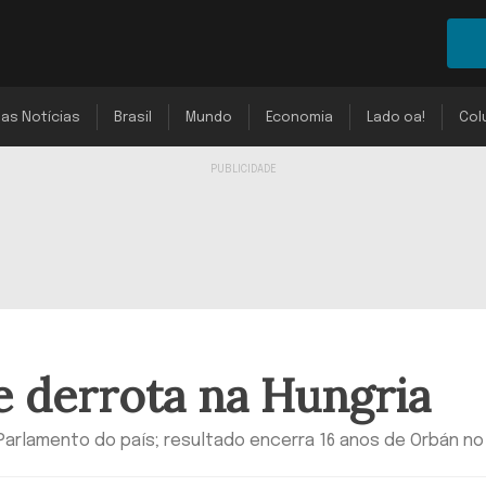
mas Notícias
Brasil
Mundo
Economia
Lado oa!
Col
 derrota na Hungria
 Parlamento do país; resultado encerra 16 anos de Orbán n