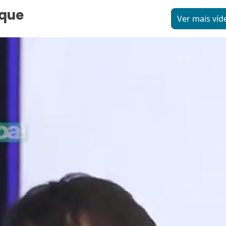
aque
Ver mais víd