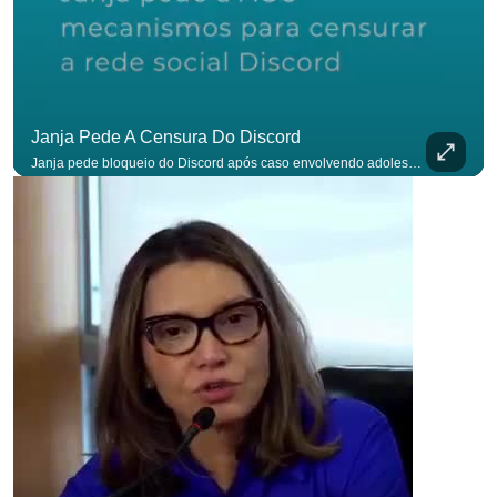
Janja Pede A Censura Do Discord
Janja pede bloqueio do Discord após caso envolvendo adolescente: “Precisamos tirar do ar”. #OAntagonista Se você busca informação com credibilidade, inscreva-se agora e ative o
para não p