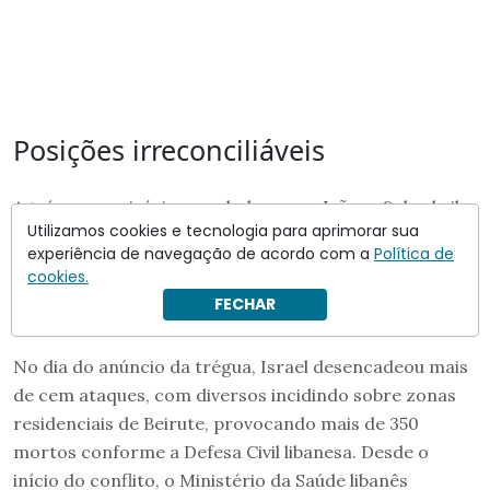
Posições irreconciliáveis
A trégua provisória acordada com o Irã em 8 de abril,
Utilizamos cookies e tecnologia para aprimorar sua
mediada pelo Paquistão, não convence Israel. Teerã
experiência de navegação de acordo com a
Política de
sustenta que o pacto abarca o Líbano; Israel e
cookies.
Washington refutam. Netanyahu foi categórico:
“Não
FECHAR
há cessar-fogo no Líbano”
.
No dia do anúncio da trégua, Israel desencadeou mais
de cem ataques, com diversos incidindo sobre zonas
residenciais de Beirute, provocando mais de 350
mortos conforme a Defesa Civil libanesa. Desde o
início do conflito, o Ministério da Saúde libanês