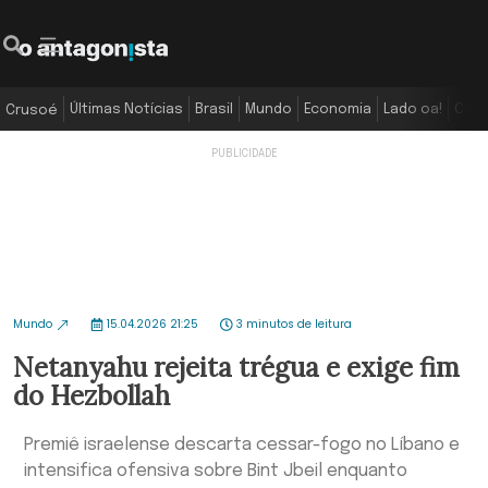
Últimas Notícias
Brasil
Mundo
Economia
Lado oa!
Colu
Crusoé
Mundo
15.04.2026 21:25
3 minutos de leitura
Netanyahu rejeita trégua e exige fim
do Hezbollah
Premiê israelense descarta cessar-fogo no Líbano e
intensifica ofensiva sobre Bint Jbeil enquanto