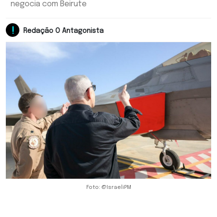
negocia com Beirute
Redação O Antagonista
Foto: @IsraeliPM