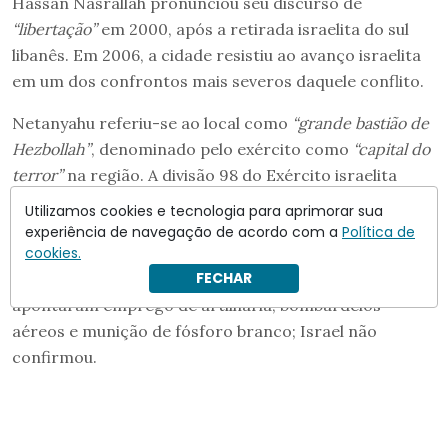
Hassan Nasrallah pronunciou seu discurso de
“libertação”
em 2000, após a retirada israelita do sul
libanês. Em 2006, a cidade resistiu ao avanço israelita
em um dos confrontos mais severos daquele conflito.
Netanyahu referiu-se ao local como
“grande bastião de
Hezbollah”
, denominado pelo exército como
“capital do
terror”
na região. A divisão 98 do Exército israelita
completou o cerco de Bint Jbeil na segunda-feira, após
Utilizamos cookies e tecnologia para aprimorar sua
eliminar mais de cem combatentes na semana
experiência de navegação de acordo com a
Política de
anterior, de acordo com informações da Reuters.
cookies.
FECHAR
Fontes de segurança libanesas citadas pela Al Jazeera
apontaram emprego de artilharia, bombardeios
aéreos e munição de fósforo branco; Israel não
confirmou.