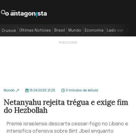
Últimas Notícias
Brasil
Mundo
Economia
Lado oa!
Colu
Crusoé
Mundo
15.04.2026 21:25
3 minutos de leitura
Netanyahu rejeita trégua e exige fim
do Hezbollah
Premiê israelense descarta cessar-fogo no Líbano e
intensifica ofensiva sobre Bint Jbeil enquanto