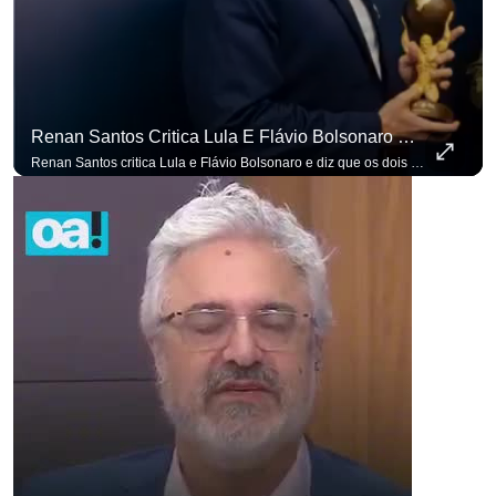
para não perder nenhuma at
Renan Santos Critica Lula E Flávio Bolsonaro E Diz Que Os Dois São Lados Da Mesma Moeda.
Renan Santos critica Lula e Flávio Bolsonaro e diz que os dois são lados da mesma moeda. #OAntagonista Se você busca informação com credibilidade, inscreva-se agora e ative o