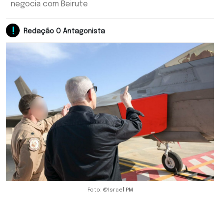
negocia com Beirute
Redação O Antagonista
Foto: @IsraeliPM